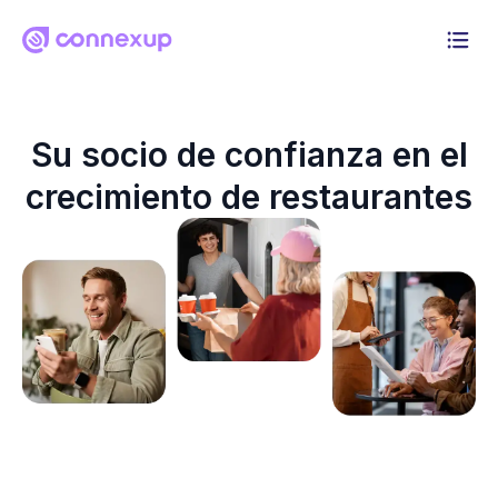
Por qué Connexup
Su socio de confianza en el
Productos
crecimiento de restaurantes
Solución
Precios
Recursos
Iniciar sesión
Prueba gratuita de 30 días