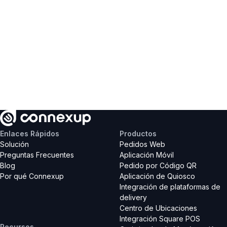
Enlaces Rápidos
Productos
Solución
Pedidos Web
Contáctanos
Preguntas Frecuentes
Aplicación Móvil
Blog
Pedido por Código QR
Por qué Connexup
Aplicación de Quiosco
Integración de plataformas de 
delivery
Centro de Ubicaciones
Integración Square POS
Recursos