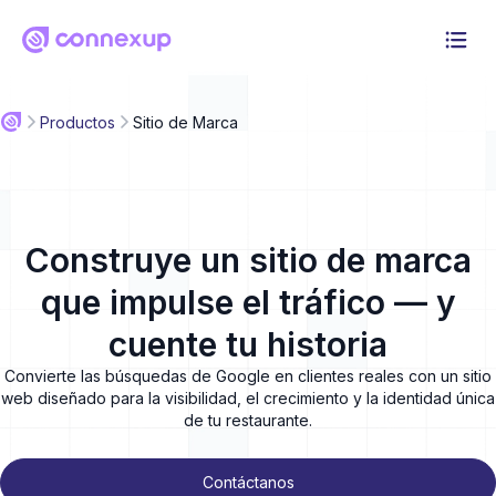
Por qué Connexup
Productos
Sitio de Marca
Productos
Solución
Construye un sitio de marca
Precios
que impulse el tráfico — y
Recursos
cuente tu historia
Convierte las búsquedas de Google en clientes reales con un sitio
Iniciar sesión
web diseñado para la visibilidad, el crecimiento y la identidad única
Prueba gratuita de 30 días
de tu restaurante.
Contáctanos