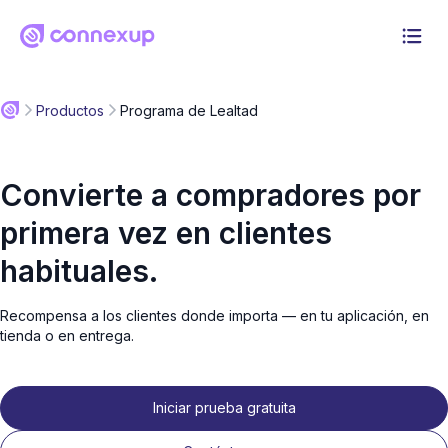
Por qué Connexup
Productos
Programa de Lealtad
Productos
Convierte a compradores por
Solución
primera vez en clientes
Precios
habituales.
Recursos
Recompensa a los clientes donde importa — en tu aplicación, en
tienda o en entrega.
Iniciar sesión
Prueba gratuita de 30 días
Iniciar prueba gratuita