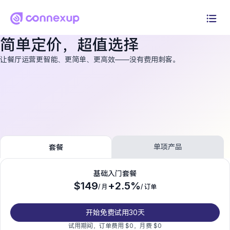
简单定价，超值选择
为什么选择Connexup
让餐厅运营更智能、更简单、更高效——没有费用刺客。
产品
解决方案
定价
单项产品
套餐
资源
基础入门套餐
登录
$149
+
2.5%
/ 月
/ 订单
开始免费试用30天
开始免费试用30天
试用期间，订单费用 $0，月费 $0