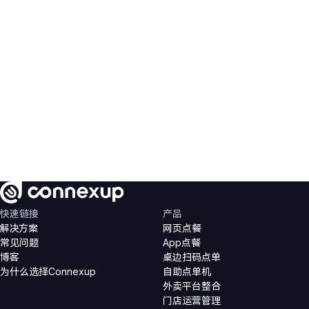
品牌专属App（Logo、配色、品牌体验）
一键点餐与快速复购
活动与新品推送通知
应用内促销与智能优惠券
安全支付与顾客档案保存
快速链接
产品
解决方案
网页点餐
联系我们
常见问题
App点餐
博客
桌边扫码点单
为什么选择Connexup
自助点单机
外卖平台整合
门店运营管理